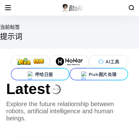
当前标签
提示词
AI工具
呼哈日报
Pich图片处理
Latest
61
%
Explore the future relationship between
robots, artificial intelligence and human
beings.