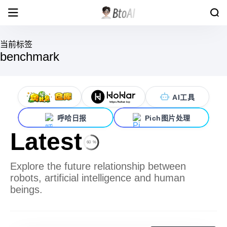
当前标签
benchmark
AI工具
呼哈日报
Pich图片处理
Latest
60
%
Explore the future relationship between
robots, artificial intelligence and human
beings.