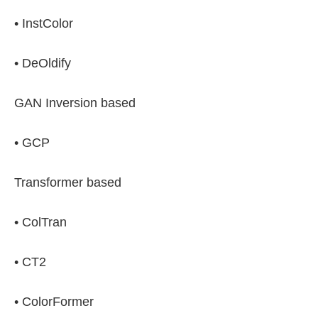
• InstColor
• DeOldify
GAN Inversion based
• GCP
Transformer based
• ColTran
• CT2
• ColorFormer