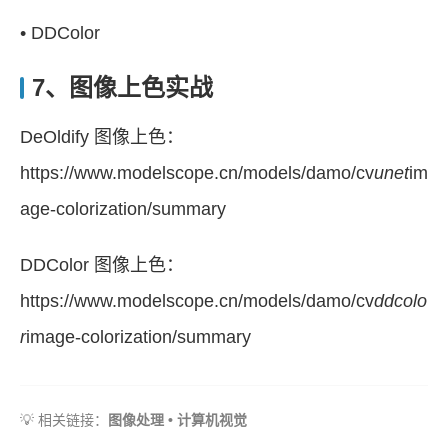
• DDColor
7、图像上色实战
DeOldify 图像上色：
https://www.modelscope.cn/models/damo/cv
unet
im
age-colorization/summary
DDColor 图像上色：
https://www.modelscope.cn/models/damo/cv
ddcolo
r
image-colorization/summary
💡 相关链接：
图像处理
•
计算机视觉